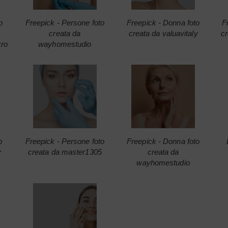
o
Freepick - Persone foto
Freepick - Donna foto
F
creata da
creata da valuavitaly
cr
cro
wayhomestudio
o
Freepick - Persone foto
Freepick - Donna foto
y
creata da master1305
creata da
wayhomestudio