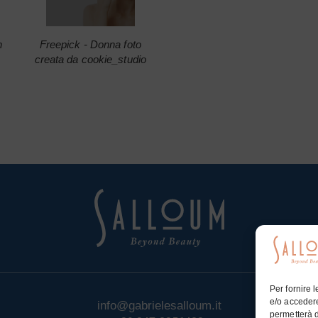
n
Freepick - Donna foto
creata da cookie_studio
Per fornire 
e/o accedere
info@gabrielesalloum.it
permetterà d